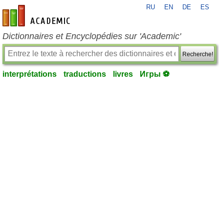
RU
EN
DE
ES
fr-academic.com
Dictionnaires et Encyclopédies sur 'Academic'
Recherche!
interprétations
traductions
livres
Игры ⚽